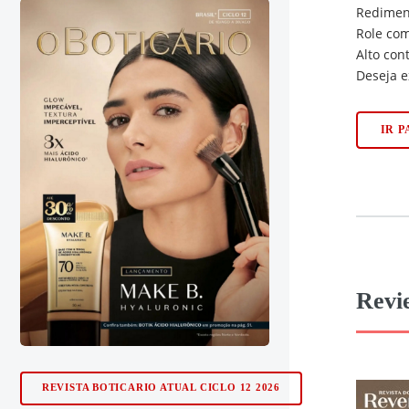
Redimens
Role com
Alto con
Deseja e
IR 
Revi
REVISTA BOTICARIO ATUAL CICLO 12 2026