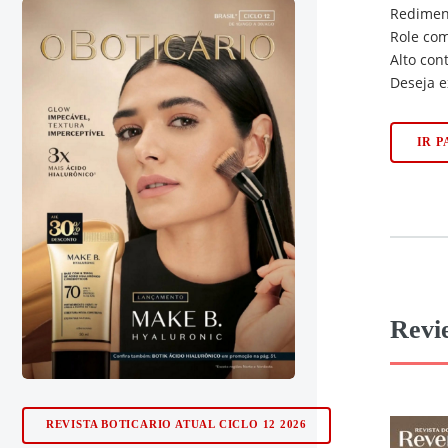
Redimens
Role com
Alto con
Deseja e
IR 
Revi
REVISTA BOTICARIO ATUAL CICLO 12 2026